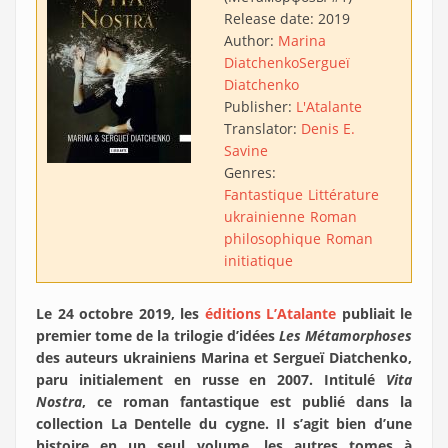
Release date:
2019
Author:
Marina
Diatchenko
Sergueï
Diatchenko
Publisher:
L'Atalante
Translator:
Denis E.
Savine
Genres:
Fantastique
Littérature
ukrainienne
Roman
philosophique
Roman
initiatique
Le 24 octobre 2019, les
éditions L’Atalante
publiait le
premier tome de la trilogie d’idées
Les Métamorphoses
des auteurs ukrainiens Marina et Sergueï Diatchenko,
paru initialement en russe en 2007. Intitulé
Vita
Nostra
, ce roman fantastique est publié dans la
collection La Dentelle du cygne. Il s’agit bien d’une
histoire en un seul volume, les autres tomes à