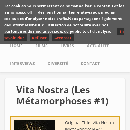
Skip to main content
Les cookies nous permettent de personnaliser le contenu et les
Les critiques de
annonces,d'offrir des fonctionnalités relatives aux médias
Yuyine
sociaux et d'analyser notre trafic.Nous partageons également
des informations sur l'utilisation de notre site avec nos
partenaires de médias sociaux, de publicité et d'analyse.
En
savoir Plus
Refuser
Accepter
Main menu
HOME
FILMS
LIVRES
ACTUALITÉ
INTERVIEWS
DIVERSITÉ
CONTACT
Vita Nostra (Les
Métamorphoses #1)
Original Title:
Vita Nostra
(Метаморфозы #1)