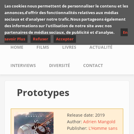
Skip to main content
Les cookies nous permettent de personnaliser le contenu et les
Les critiques de
annonces,d'offrir des fonctionnalités relatives aux médias
Yuyine
sociaux et d'analyser notre trafic.Nous partageons également
des informations sur l'utilisation de notre site avec nos
partenaires de médias sociaux, de publicité et d'analyse.
En
savoir Plus
Refuser
Accepter
Main menu
HOME
FILMS
LIVRES
ACTUALITÉ
INTERVIEWS
DIVERSITÉ
CONTACT
Prototypes
Release date:
2019
Author:
Adrien Mangold
Publisher:
L'Homme sans