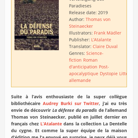
Paradieses
Release date:
2019
Author:
Thomas von
Steinaecker
Illustrators:
Frank Mädler
Publisher:
L’Atalante
Translator:
Claire Duval
Genres:
Science-
fiction
Roman
d'anticipation
Post-
apocalyptique
Dystopie
Littératu
allemande
Suite à l’avis enthousiaste de la super collègue
bibliothécaire
Audrey Burki sur Twitter
, j’ai eu très
envie de découvrir
La défense du paradis
de l’allemand
Thomas von Steinaecker, publié en juillet dernier en
français chez
L’Atalante
dans la collection La Dentelle
du cygne. Et comme la super équipe de la maison
d’édition me l’a envoyé en surprise, je peux déjà vous