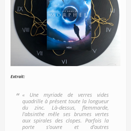
Extrait:
« Une myriade de verres vides
quadrille à présent toute la longueur
du zinc. Là-dessus, flemmarde,
l’absinthe mêle ses brumes vertes
aux spirales des clopes. Parfois la
porte s’ouvre et d’autres