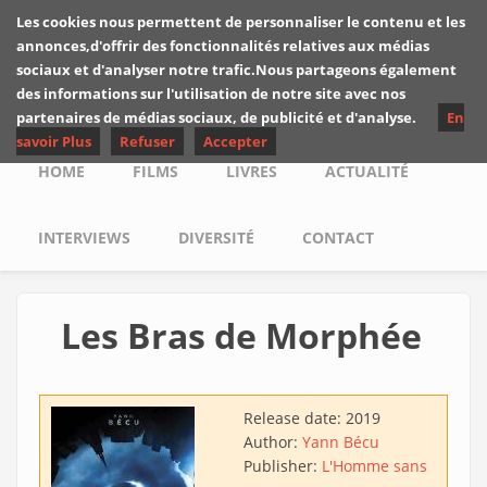
Skip to main content
Les cookies nous permettent de personnaliser le contenu et les
Les critiques de
annonces,d'offrir des fonctionnalités relatives aux médias
Yuyine
sociaux et d'analyser notre trafic.Nous partageons également
des informations sur l'utilisation de notre site avec nos
partenaires de médias sociaux, de publicité et d'analyse.
En
savoir Plus
Refuser
Accepter
Main menu
HOME
FILMS
LIVRES
ACTUALITÉ
INTERVIEWS
DIVERSITÉ
CONTACT
Les Bras de Morphée
Release date:
2019
Author:
Yann Bécu
Publisher:
L'Homme sans