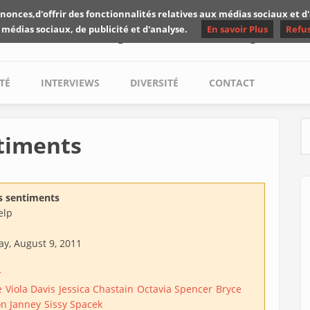
nonces,d'offrir des fonctionnalités relatives aux médias sociaux et 
Les critiques de Yuyine
 médias sociaux, de publicité et d'analyse.
En savoir Plus
Refu
TÉ
INTERVIEWS
DIVERSITÉ
CONTACT
timents
S
s sentiments
elp
y, August 9, 2011
r
e
Viola Davis
Jessica Chastain
Octavia Spencer
Bryce
on Janney
Sissy Spacek