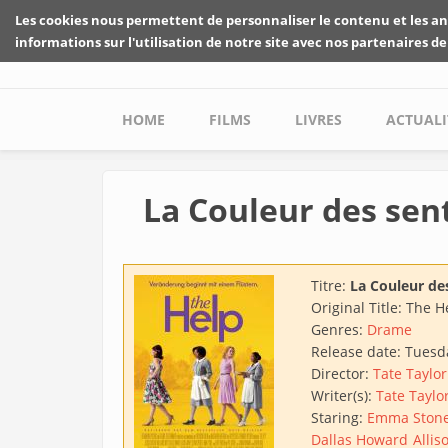
Skip to main content
Les cookies nous permettent de personnaliser le contenu et les an
informations sur l'utilisation de notre site avec nos partenaires de
Main menu
HOME
FILMS
LIVRES
ACTUALI
La Couleur des sen
Titre:
La Couleur de
Original Title:
The H
Genres:
Drame
Release date:
Tuesda
Director:
Tate Taylor
Writer(s):
Tate Taylo
Staring:
Emma Ston
Dallas Howard
Allis