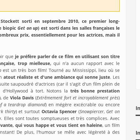
tockett sorti en septembre 2010, ce premier long-
e biopic
Get on up
) est sorti dans les salles françaises le
mbreux prix, essentiellement pour les actrices, mais il
voir que
je préfère parler de ce film en utilisant son titre
nçaise, trop mielleuse,
qui n'a aucun rapport avec le
p
est un très bon film! Tourné au Mississippi, lieu où se
un
atout réaliste et d'une ambiance qui sonne juste
. Les
uite saupoudré d'actrices (car il s'agit d'un film plein de
s d'Hollywood à tort. Notons la
très bonne prestation
), de
Viola Davis
(
Extrêmement fort et incroyablement près
)
of a teardrop diamond
) en mégère excécrable ou encore
I
k thirty
) et surtout
Octavia Spencer
(
Snowpiercer
,
Get on
. Elles sont toutes somptueuses et très complices. Avec
tivante, qui vous happe et vous tient en haleine
, un film
instant! De plus, l'humour se mêle avec légèreté à des
I