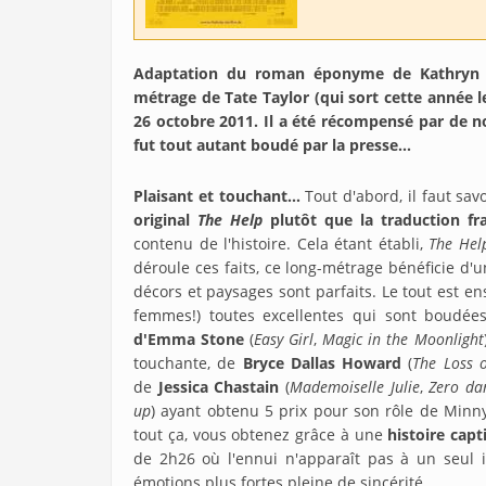
Adaptation du roman éponyme de Kathryn S
métrage de Tate Taylor (qui sort cette année l
26 octobre 2011. Il a été récompensé par de no
fut tout autant boudé par la presse...
Plaisant et touchant...
Tout d'abord, il faut sa
original
The Help
plutôt que la traduction fra
contenu de l'histoire. Cela étant établi,
The Hel
déroule ces faits, ce long-métrage bénéficie d'
décors et paysages sont parfaits. Le tout est ens
femmes!) toutes excellentes qui sont boudée
d'Emma Stone
(
Easy Girl
,
Magic in the Moonlight
touchante, de
Bryce Dallas Howard
(
The Loss 
de
Jessica Chastain
(
Mademoiselle Julie
,
Zero dar
up
) ayant obtenu 5 prix pour son rôle de Minny
tout ça, vous obtenez grâce à une
histoire cap
de 2h26 où l'ennui n'apparaît pas à un seul 
émotions plus fortes pleine de sincérité.