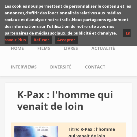
Skip to main content
Les cookies nous permettent de personnaliser le contenu et les
Les critiques de
annonces,d'offrir des fonctionnalités relatives aux médias
Yuyine
sociaux et d'analyser notre trafic.Nous partageons également
des informations sur l'utilisation de notre site avec nos
partenaires de médias sociaux, de publicité et d'analyse.
En
savoir Plus
Refuser
Accepter
Main menu
HOME
FILMS
LIVRES
ACTUALITÉ
INTERVIEWS
DIVERSITÉ
CONTACT
K-Pax : l'homme qui
venait de loin
Titre:
K-Pax : l'homme
qui venait de loin