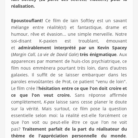
réalisation.
Epoustouflant!
Ce film de Iain Softley est un savant
mélange entre réalité(s!) et fantastique, drame et
humour, rêve et évasion... une simple merveille. Notre
soi-disant K-paxien est troublant, émouvant
et
admirablement interprété par un Kevin Spacey
(
Margin Call, La vie de David Gale
)
très énigmatique
. Aux
apparences par moment de huis-clos psychiatrique, ce
film nous emmènera pourtant très loin, dans d'autres
galaxies. Il suffit de se laisser embarquer dans les
paroles envoûtantes de Prot, ce patient "venu de loin".
Le film crée l'
hésitation entre ce que l'on doit croire et
ce que l'on veut croire.
Sans réponse affirmée
complètement,
K-pax
laisse sans cesse planer le doute
sur la vérité. Mais surtout, ce film pose la question
essentielle selon moi: la réalité est-elle forcément ce
que l'on voit ou peut-elle être ce que l'on ne voit
pas?
Traitement parfait de la part du réalisateur du
thème de l'appréciation personnelle du monde
.