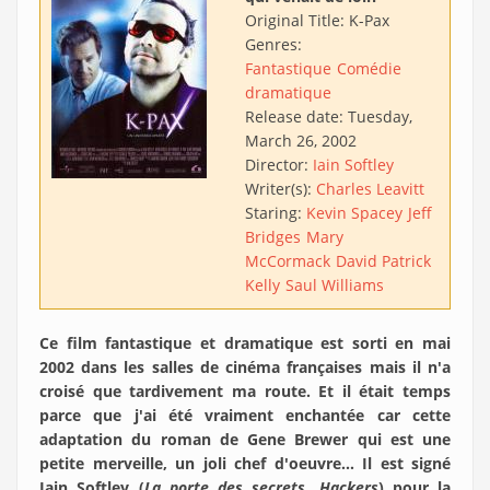
Original Title:
K-Pax
Genres:
Fantastique
Comédie
dramatique
Release date:
Tuesday,
March 26, 2002
Director:
Iain Softley
Writer(s):
Charles Leavitt
Staring:
Kevin Spacey
Jeff
Bridges
Mary
McCormack
David Patrick
Kelly
Saul Williams
Ce film fantastique et dramatique est sorti en mai
2002 dans les salles de cinéma françaises mais il n'a
croisé que tardivement ma route. Et il était temps
parce que j'ai été vraiment enchantée car cette
adaptation du roman de Gene Brewer qui est une
petite merveille, un joli chef d'oeuvre... Il est signé
Iain Softley (
La porte des secrets, Hackers
) pour la