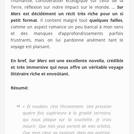
l’humanité, considération écologique sur celui de la
Terre, réflexion sur notre impact sur le monde, …
Sur
Mars
est décidément un récit très riche pour un si
petit format
. Il contient malgré tout
quelques failles
,
comme un aspect romance un peu bancal à mon sens
et des manques d’approfondissements parfois
frustrants, mais on lui pardonne aisément tant le
voyage est plaisant.
En bref,
Sur Mars
est une excellente novella, crédible
et très immersive qui nous offre un véritable voyage
littéraire riche et envoûtant.
Résumé
:
« Et soudain, c’est l’écrasement. Une pression
quatre fois supérieure à la gravité terrestre,
qui nous plaque sur la couchette. Je crois
mourir. Que mes yeux sortent de mes orbites.
Que mon cœur va exploser dans ma poitrine.