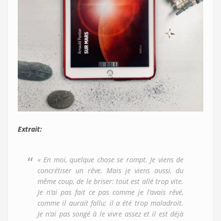
Extrait:
« En moi, quelque chose se rompt. Je viens de
concrétiser un rêve. Mais je viens aussi, du
même coup, de le briser: tout est allé trop vite.
Je n’ai pas fait ce pas comme je l’avais rêvé,
comme il aurait fallu; il a été trop maladroit.
Je n’ai pas songé à le vivre assez et il est déjà