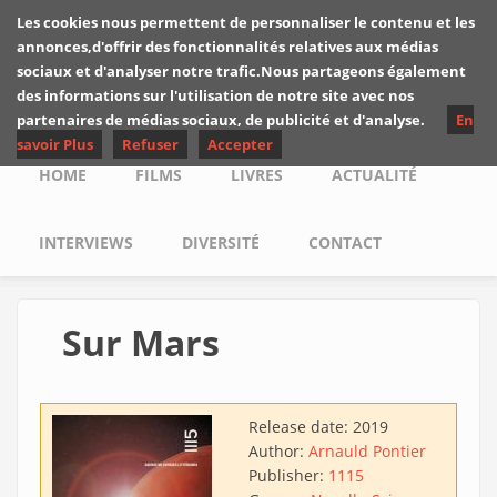
Skip to main content
Les cookies nous permettent de personnaliser le contenu et les
Les critiques de
annonces,d'offrir des fonctionnalités relatives aux médias
Yuyine
sociaux et d'analyser notre trafic.Nous partageons également
des informations sur l'utilisation de notre site avec nos
partenaires de médias sociaux, de publicité et d'analyse.
En
savoir Plus
Refuser
Accepter
Main menu
HOME
FILMS
LIVRES
ACTUALITÉ
INTERVIEWS
DIVERSITÉ
CONTACT
Sur Mars
Release date:
2019
Author:
Arnauld Pontier
Publisher:
1115