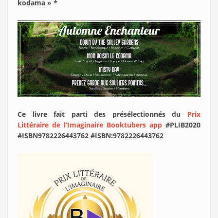
kodama » *
Ce livre fait parti des présélectionnés du
Prix
Littéraire de l’Imaginaire Booktubers app
#PLIB2020
#ISBN9782226443762 #ISBN:9782226443762