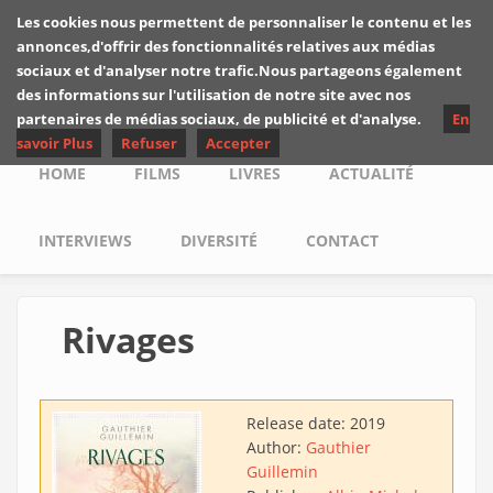
Skip to main content
Les cookies nous permettent de personnaliser le contenu et les
Les critiques de
annonces,d'offrir des fonctionnalités relatives aux médias
Yuyine
sociaux et d'analyser notre trafic.Nous partageons également
des informations sur l'utilisation de notre site avec nos
partenaires de médias sociaux, de publicité et d'analyse.
En
savoir Plus
Refuser
Accepter
Main menu
HOME
FILMS
LIVRES
ACTUALITÉ
INTERVIEWS
DIVERSITÉ
CONTACT
Rivages
Release date:
2019
Author:
Gauthier
Guillemin