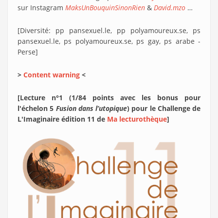
sur Instagram
MaksUnBouquinSinonRien
&
David.mzo
…
[Diversité: pp pansexuel.le, pp polyamoureux.se, ps
pansexuel.le, ps polyamoureux.se, ps gay, ps arabe -
Perse]
>
Content warning
<
[Lecture n°1 (1/84 points avec les bonus pour
l'échelon 5
Fusion dans l’utopique
) pour le Challenge de
L'Imaginaire édition 11 de
Ma lecturothèque
]