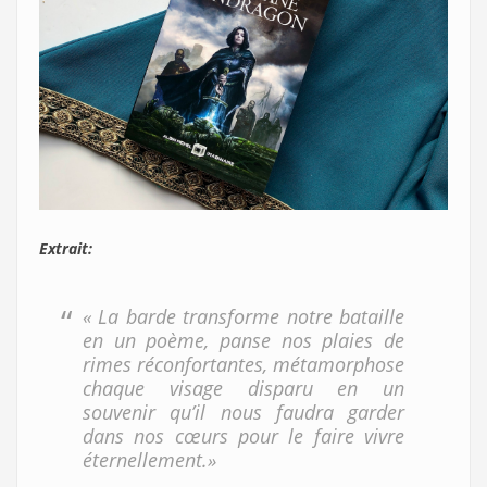
Extrait:
« La barde transforme notre bataille
en un poème, panse nos plaies de
rimes réconfortantes, métamorphose
chaque visage disparu en un
souvenir qu’il nous faudra garder
dans nos cœurs pour le faire vivre
éternellement.»