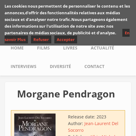
Skip to main content
Les cookies nous permettent de personnaliser le contenu et les
Les critiques de
annonces,d'offrir des fonctionnalités relatives aux médias
Yuyine
sociaux et d'analyser notre trafic.Nous partageons également
des informations sur l'utilisation de notre site avec nos
partenaires de médias sociaux, de publicité et d'analyse.
En
savoir Plus
Refuser
Accepter
Main menu
HOME
FILMS
LIVRES
ACTUALITÉ
INTERVIEWS
DIVERSITÉ
CONTACT
Morgane Pendragon
Release date:
2023
Author:
Jean-Laurent Del
Socorro