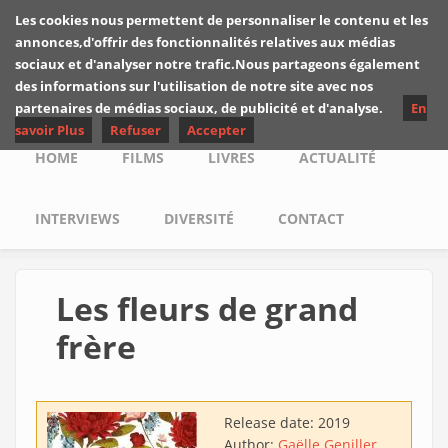
Skip to main content
Les cookies nous permettent de personnaliser le contenu et les
Les critiques de
annonces,d'offrir des fonctionnalités relatives aux médias
Yuyine
sociaux et d'analyser notre trafic.Nous partageons également
des informations sur l'utilisation de notre site avec nos
partenaires de médias sociaux, de publicité et d'analyse.
En
savoir Plus
Refuser
Accepter
Main menu
HOME
FILMS
LIVRES
ACTUALITÉ
INTERVIEWS
DIVERSITÉ
CONTACT
Les fleurs de grand
frère
Release date:
2019
Author:
Gaëlle Geniller