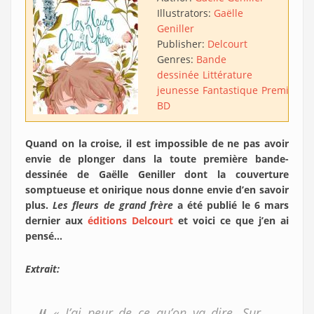
Illustrators:
Gaëlle
Geniller
Publisher:
Delcourt
Genres:
Bande
dessinée
Littérature
jeunesse
Fantastique
Première
BD
Quand on la croise, il est impossible de ne pas avoir
envie de plonger dans la toute première bande-
dessinée de Gaëlle Geniller dont la couverture
somptueuse et onirique nous donne envie d’en savoir
plus.
Les fleurs de grand frère
a été publié le 6 mars
dernier aux
éditions Delcourt
et voici ce que j’en ai
pensé…
Extrait:
« J’ai peur de ce qu’on va dire. Sur