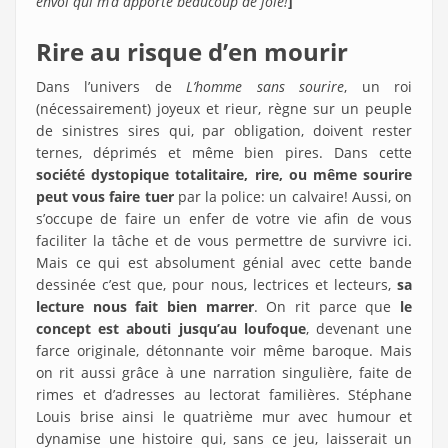
envoi qui m’a apporté beaucoup de joie!
]
Rire au risque d’en mourir
Dans l’univers de
L’homme sans sourire
, un roi
(nécessairement) joyeux et rieur, règne sur un peuple
de sinistres sires qui, par obligation, doivent rester
ternes, déprimés et même bien pires. Dans cette
société dystopique totalitaire, rire, ou même sourire
peut vous faire tuer
par la police: un calvaire! Aussi, on
s’occupe de faire un enfer de votre vie afin de vous
faciliter la tâche et de vous permettre de survivre ici.
Mais ce qui est absolument génial avec cette bande
dessinée c’est que, pour nous, lectrices et lecteurs,
sa
lecture nous fait bien marrer
. On rit parce que
le
concept est abouti jusqu’au loufoque
, devenant une
farce originale, détonnante voir même baroque. Mais
on rit aussi grâce à une narration singulière, faite de
rimes et d’adresses au lectorat familières. Stéphane
Louis brise ainsi le quatrième mur avec humour et
dynamise une histoire qui, sans ce jeu, laisserait un