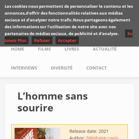
Skip to main content
Les cookies nous permettent de personnaliser le contenu et les
Les critiques de
annonces,d'offrir des fonctionnalités relatives aux médias
Yuyine
sociaux et d'analyser notre trafic.Nous partageons également
des informations sur l'utilisation de notre site avec nos
partenaires de médias sociaux, de publicité et d'analyse.
En
savoir Plus
Refuser
Accepter
Main menu
HOME
FILMS
LIVRES
ACTUALITÉ
INTERVIEWS
DIVERSITÉ
CONTACT
L’homme sans
sourire
Release date:
2021
Author:
Stéphane Louis