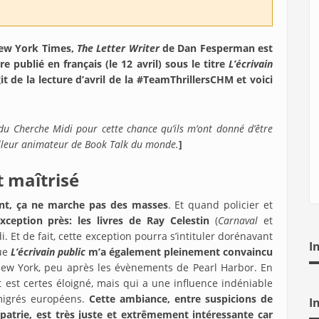
 New York Times,
The Letter Writer
de Dan Fesperman est
e publié en français (le 12 avril) sous le titre
L’écrivain
git de la lecture d’avril de la #TeamThrillersCHM et voici
s du Cherche Midi pour cette chance qu’ils m’ont donné d’être
illeur animateur de Book Talk du monde.
]
 maîtrisé
ent, ça ne marche pas des masses
. Et quand policier et
eption près: les livres de Ray Celestin
(
Carnaval
et
 Et de fait, cette exception pourra s’intituler dorénavant
I
que
L’écrivain public
m’a également pleinement convaincu
New York, peu après les évènements de Pearl Harbor. En
 est certes éloigné, mais qui a une influence indéniable
émigrés européens.
Cette ambiance, entre suspicions de
I
patrie, est très juste et extrêmement intéressante car