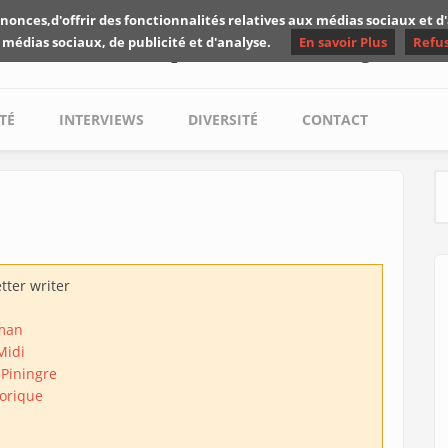
nonces,d'offrir des fonctionnalités relatives aux médias sociaux et 
Les critiques de Yuyine
 médias sociaux, de publicité et d'analyse.
En savoir Plus
Refu
TÉ
INTERVIEWS
DIVERSITÉ
CONTACT
S
tter writer
man
Midi
 Piningre
torique