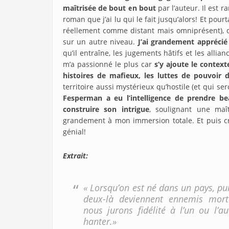
maîtrisée de bout en bout
par l’auteur. Il est r
roman que j’ai lu qui le fait jusqu’alors! Et pour
réellement comme distant mais omniprésent), da
sur un autre niveau.
J’ai grandement apprécié
qu’il entraîne, les jugements hâtifs et les allia
m’a passionné le plus car
s’y ajoute le contex
histoires de mafieux, les luttes de pouvoir 
territoire aussi mystérieux qu’hostile (et qui se
Fesperman a eu l’intelligence de prendre be
construire son intrigue
, soulignant une maî
grandement à mon immersion totale. Et puis cr
génial!
Extrait:
« Lorsqu’on est né dans un pays, pui
deux-là deviennent ennemis mor
nous jurons fidélité à l’un ou l’a
hanter.»