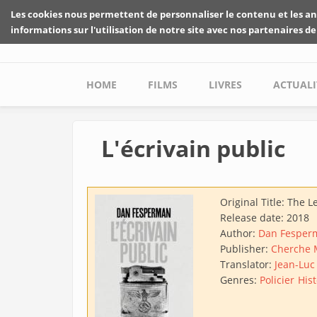
Skip to main content
Les cookies nous permettent de personnaliser le contenu et les an
informations sur l'utilisation de notre site avec nos partenaires de
Main menu
HOME
FILMS
LIVRES
ACTUALI
L'écrivain public
Original Title:
The Le
Release date:
2018
Author:
Dan Fesper
Publisher:
Cherche 
Translator:
Jean-Luc
Genres:
Policier
His