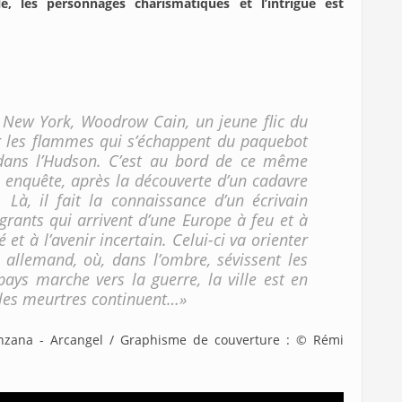
le, les personnages charismatiques et l’intrigue est
à New York, Woodrow Cain, un jeune flic du
par les flammes qui s’échappent du paquebot
dans l’Hudson. C’est au bord de ce même
 enquête, après la découverte d’un cadavre
 Là, il fait la connaissance d’un écrivain
grants qui arrivent d’une Europe à feu et à
et à l’avenir incertain. Celui-ci va orienter
allemand, où, dans l’ombre, sévissent les
pays marche vers la guerre, la ville est en
 les meurtres continuent…»
nzana - Arcangel / Graphisme de couverture : © Rémi