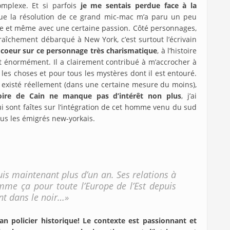
mplexe. Et si parfois
je me sentais perdue face à la
que la résolution de ce grand mic-mac m’a paru un peu
ine et même avec une certaine passion. Côté personnages,
fraîchement débarqué à New York, c’est surtout l’écrivain
 coeur sur ce personnage très charismatique
, à l’histoire
t énormément. Il a clairement contribué à m’accrocher à
 les choses et pour tous les mystères dont il est entouré.
 a existé réellement (dans une certaine mesure du moins),
toire de Cain ne manque pas d’intérêt non plus
, j’ai
 sont faîtes sur l’intégration de cet homme venu du sud
ous les émigrés new-yorkais.
uis maintenant plus d’un an. Ses relations à
omme ça pour toute l’Europe de l’Est depuis
nt dans le noir…»
an policier historique! Le contexte est passionnant et