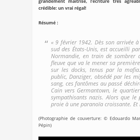
grandement maîtrisé, l’écriture très agréab
crédible: un vrai régal!
Résumé
:
« 9 février 1942. Dès son arrivée 
sud des États-Unis, est accueilli 
Normandie, en train de sombrer 
fleuve que va le mener sa première
sur les docks, tenus par la mafia.
public, Danziger, obsédé par les mi
sang, ces fantômes au passé déchiré 
Cain vers Germantown, le quartier 
sympathisants nazis. Alors que le 
proie à une paranoïa croissante. Et
(Photographie de couverture: © Edouardo Ma
Pépin)