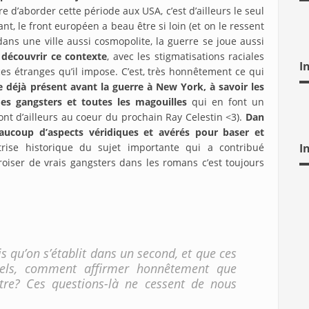
are d’aborder cette période aux USA, c’est d’ailleurs le seul
tant, le front européen a beau être si loin (et on le ressent
ns une ville aussi cosmopolite, la guerre se joue aussi
 découvrir ce contexte
, avec les stigmatisations raciales
I
nces étranges qu’il impose. C’est, très honnêtement ce qui
te déjà présent avant la guerre à New York, à savoir les
des gangsters et toutes les magouilles
qui en font un
ront d’ailleurs au coeur du prochain Ray Celestin <3).
Dan
aucoup d’aspects véridiques et avérés pour baser et
trise historique du sujet importante qui a contribué
I
oiser de vrais gangsters dans les romans c’est toujours
s qu’on s’établit dans un second, et que ces
tels, comment affirmer honnêtement que
utre? Ces questions-là ne cessent de nous