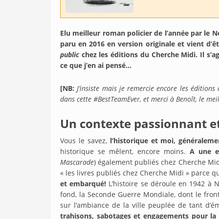
Elu meilleur roman policier de l’année par le
paru en 2016 en version originale et vient d’êtr
public
chez les éditions du Cherche Midi. Il s’a
ce que j’en ai pensé…
[NB:
J’insiste mais je remercie encore les édition
dans cette #BestTeamEver, et merci à Benoît, le me
Un contexte passionnant et
Vous le savez,
l’historique et moi, généralem
historique se mêlent, encore moins.
A une exc
Mascarade
) également publiés chez Cherche Midi.
« les livres publiés chez Cherche Midi » parce 
et embarqué!
L’histoire se déroule en 1942 à 
fond, la Seconde Guerre Mondiale, dont le front
sur l’ambiance de la ville peuplée de tant d’
trahisons, sabotages et engagements pour la 