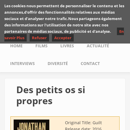
Skip to main content
Les cookies nous permettent de personnaliser le contenu et les
Les critiques de
annonces,d'offrir des fonctionnalités relatives aux médias
Yuyine
sociaux et d'analyser notre trafic.Nous partageons également
des informations sur l'utilisation de notre site avec nos
partenaires de médias sociaux, de publicité et d'analyse.
En
savoir Plus
Refuser
Accepter
Main menu
HOME
FILMS
LIVRES
ACTUALITÉ
INTERVIEWS
DIVERSITÉ
CONTACT
Des petits os si
propres
Original Title:
Guilt
Release date:
2016