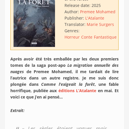
Release date:
2025
Author:
Premee Mohamed
Publisher:
L'Atalante
Translator:
Marie Surgers
Genres:
Horreur
Conte
Fantastique
Après avoir été très emballée par les deux premiers
tomes de la saga post-apo
La migration annuelle des
nuages
de Premee Mohamed, il me tardait de lire
l’autrice dans un autre registre. Je me suis donc
plongée dans
Comme l’exigeait la forêt
, une fable
horrifique, publiée aux
éditions L’Atalante
en mai. Et
voici ce que j’en ai pensé…
Extrait:
« Les règles étaient vagues mais