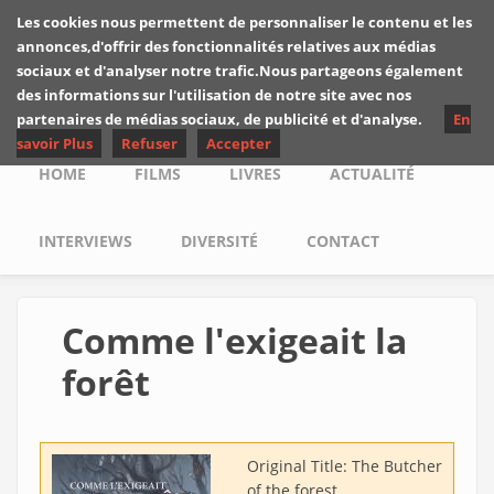
Skip to main content
Les cookies nous permettent de personnaliser le contenu et les
Les critiques de
annonces,d'offrir des fonctionnalités relatives aux médias
Yuyine
sociaux et d'analyser notre trafic.Nous partageons également
des informations sur l'utilisation de notre site avec nos
partenaires de médias sociaux, de publicité et d'analyse.
En
savoir Plus
Refuser
Accepter
Main menu
HOME
FILMS
LIVRES
ACTUALITÉ
INTERVIEWS
DIVERSITÉ
CONTACT
Comme l'exigeait la
forêt
Original Title:
The Butcher
of the forest