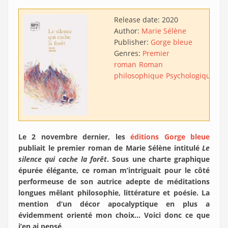
Release date:
2020
Author:
Marie Sélène
Publisher:
Gorge bleue
Genres:
Premier
roman
Roman
philosophique
Psychologique
Eco
Le 2 novembre dernier, les
éditions Gorge bleue
publiait le premier roman de Marie Sélène intitulé
Le
silence qui cache la forêt
. Sous une charte graphique
épurée élégante, ce roman m’intriguait pour le côté
performeuse de son autrice adepte de méditations
longues mêlant philosophie, littérature et poésie. La
mention d’un décor apocalyptique en plus a
évidemment orienté mon choix… Voici donc ce que
j’en ai pensé.