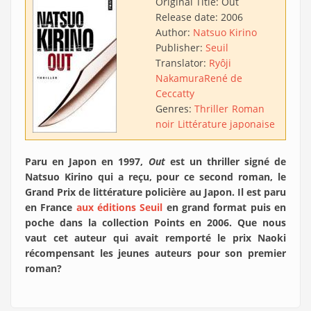
Original Title:
Out
Release date:
2006
Author:
Natsuo Kirino
Publisher:
Seuil
Translator:
Ryôji
Nakamura
René de
Ceccatty
Genres:
Thriller
Roman
noir
Littérature japonaise
Paru en Japon en 1997,
Out
est un thriller signé de
Natsuo Kirino qui a reçu, pour ce second roman, le
Grand Prix de littérature policière au Japon. Il est paru
en France
aux éditions Seuil
en grand format puis en
poche dans la collection Points en 2006. Que nous
vaut cet auteur qui avait remporté le prix Naoki
récompensant les jeunes auteurs pour son premier
roman?