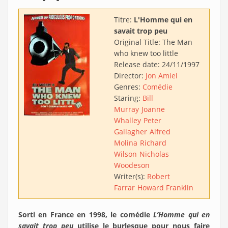
Titre:
L'Homme qui en
savait trop peu
Original Title:
The Man
who knew too little
Release date:
24/11/1997
Director:
Jon Amiel
Genres:
Comédie
Staring:
Bill
Murray
Joanne
Whalley
Peter
Gallagher
Alfred
Molina
Richard
Wilson
Nicholas
Woodeson
Writer(s):
Robert
Farrar
Howard Franklin
Sorti en France en 1998, le comédie
L’Homme qui en
savait trop peu
utilise le burlesque pour nous faire