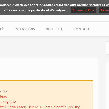
nonces,d'offrir des fonctionnalités relatives aux médias sociaux et 
Les critiques de Yuyine
 médias sociaux, de publicité et d'analyse.
En savoir Plus
Refu
TÉ
INTERVIEWS
DIVERSITÉ
CONTACT
S
/2012
ideau
hologique
tzer
Reda Kateb
Hélène Fillières
Noémie Lvovsky