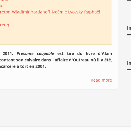
ic
rreton
Wladimir Yordanoff
Noémie Lvovsky
Raphaël
arenq
I
 2011,
Présumé coupable
est tiré du livre d'Alain
ontant son calvaire dans l'affaire d'Outreau où il a été,
I
arcéré à tort en 2001.
Read more