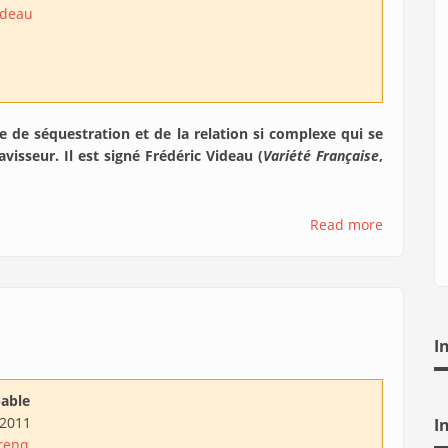
ideau
e de séquestration et de la relation si complexe qui se
visseur. Il est signé Frédéric Videau (
Variété Française
,
Read more
I
able
/2011
I
renq