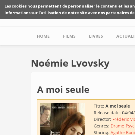
Skip to main content
Les cookies nous permettent de personnaliser le contenu et les an
informations sur l'utilisation de notre site avec nos partenaires de
Main menu
HOME
FILMS
LIVRES
ACTUALI
Noémie Lvovsky
A moi seule
Titre:
A moi seule
Release date:
04/04
Director:
Frédéric V
Genres:
Drame
Psyc
Staring:
Agathe Boni