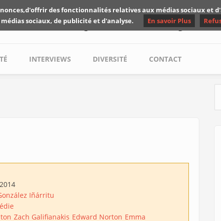
nonces,d'offrir des fonctionnalités relatives aux médias sociaux et 
Les critiques de Yuyine
 médias sociaux, de publicité et d'analyse.
En savoir Plus
Refu
TÉ
INTERVIEWS
DIVERSITÉ
CONTACT
S
/2014
González Iñárritu
édie
aton
Zach Galifianakis
Edward Norton
Emma