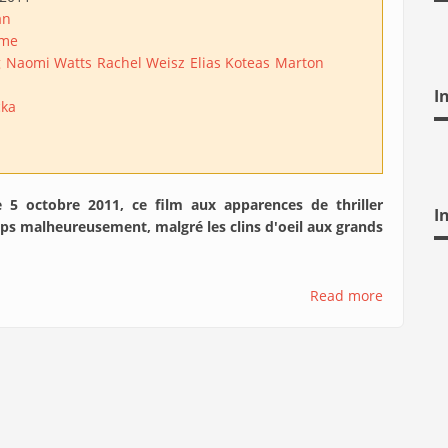
an
me
g
Naomi Watts
Rachel Weisz
Elias Koteas
Marton
I
cka
e 5 octobre 2011, ce film aux apparences de thriller
I
ps malheureusement, malgré les clins d'oeil aux grands
Read more