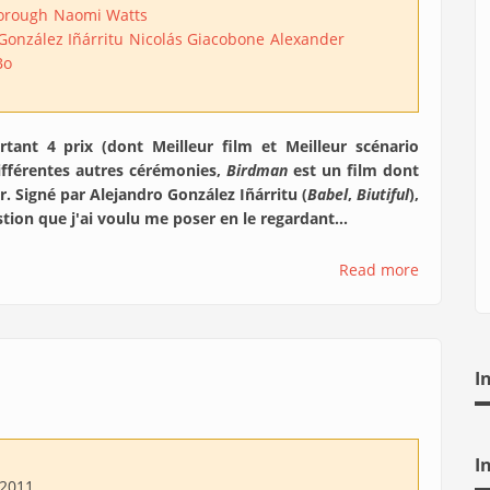
orough
Naomi Watts
González Iñárritu
Nicolás Giacobone
Alexander
Bo
ant 4 prix (dont Meilleur film et Meilleur scénario
différentes autres cérémonies,
Birdman
est un film dont
. Signé par Alejandro González Iñárritu (
Babel
,
Biutiful
),
stion que j'ai voulu me poser en le regardant...
Read more
I
I
/2011