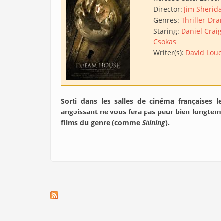
Director:
Jim Sherid
Genres:
Thriller
Dra
Staring:
Daniel Crai
Csokas
Writer(s):
David Lou
Sorti dans les salles de cinéma françaises l
angoissant ne vous fera pas peur bien longtem
films du genre (comme
Shining
).