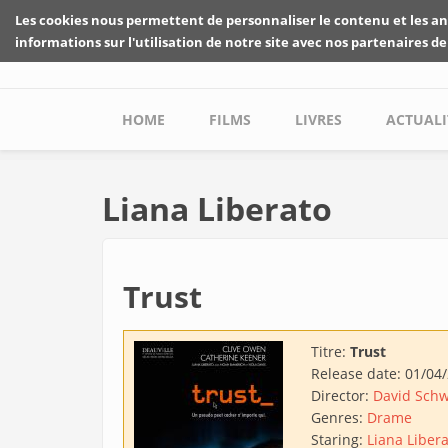
Skip to main content
Les cookies nous permettent de personnaliser le contenu et les an
informations sur l'utilisation de notre site avec nos partenaires de
Main menu
HOME
FILMS
LIVRES
ACTUALI
Liana Liberato
Trust
Titre:
Trust
Release date:
01/04
Director:
David Sch
Genres:
Drame
Staring:
Liana Liber