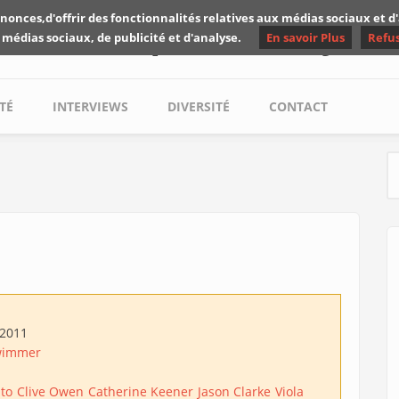
nonces,d'offrir des fonctionnalités relatives aux médias sociaux et 
Les critiques de Yuyine
 médias sociaux, de publicité et d'analyse.
En savoir Plus
Refu
TÉ
INTERVIEWS
DIVERSITÉ
CONTACT
S
/2011
wimmer
ato
Clive Owen
Catherine Keener
Jason Clarke
Viola