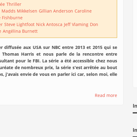
sée
Thriller
Madds Mikkelsen
Gillian Anderson
Caroline
 Fishburne
er
Steve Lightfoot
Nick Antosca
Jeff Vlaming
Don
e
Angélina Burnett
ler diffusée aux USA sur NBC entre 2013 et 2015 qui se
 Thomas Harris et nous parle de la rencontre entre
ultant pour le FBI. La série a été accessible chez nous
auréate de nombreux prix, la série s'est arrêtée au bout
ps, j'avais envie de vous en parler ici car, selon moi, elle
Read more
I
I