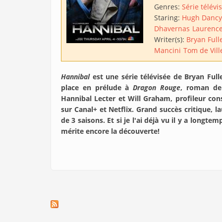
Genres:
Série télévi
Staring:
Hugh Dancy
Dhavernas
Laurence
Writer(s):
Bryan Full
Mancini
Tom de Vill
Hannibal
est une série télévisée de Bryan Ful
place en prélude à
Dragon Rouge
, roman de
Hannibal Lecter et Will Graham, profileur cons
sur Canal+ et Netflix. Grand succès critique, l
de 3 saisons. Et si je l'ai déjà vu il y a longtem
mérite encore la découverte!