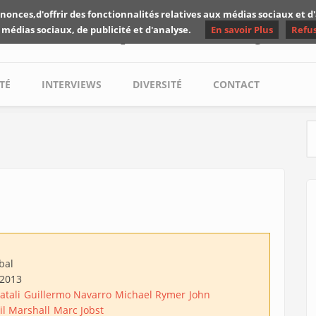
nonces,d'offrir des fonctionnalités relatives aux médias sociaux et 
Les critiques de Yuyine
 médias sociaux, de publicité et d'analyse.
En savoir Plus
Refu
TÉ
INTERVIEWS
DIVERSITÉ
CONTACT
S
bal
/2013
atali
Guillermo Navarro
Michael Rymer
John
il Marshall
Marc Jobst