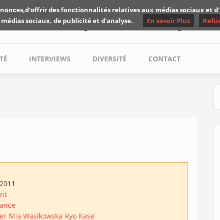
nonces,d'offrir des fonctionnalités relatives aux médias sociaux et 
Les critiques de Yuyine
 médias sociaux, de publicité et d'analyse.
En savoir Plus
Refu
TÉ
INTERVIEWS
DIVERSITÉ
CONTACT
S
/2011
nt
ance
er
Mia Wasikowska
Ryo Kase