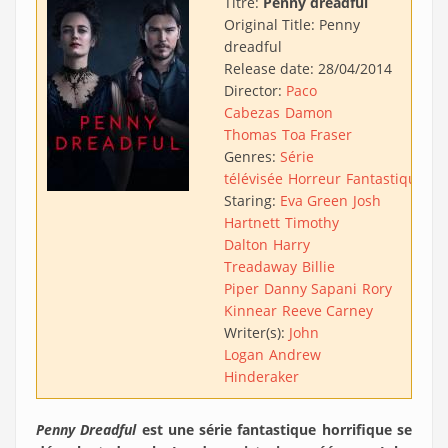
Titre:
Penny dreadful
Original Title:
Penny
dreadful
Release date:
28/04/2014
Director:
Paco
Cabezas
Damon
Thomas
Toa Fraser
Genres:
Série
télévisée
Horreur
Fantastique
Hi
Staring:
Eva Green
Josh
Hartnett
Timothy
Dalton
Harry
Treadaway
Billie
Piper
Danny Sapani
Rory
Kinnear
Reeve Carney
Writer(s):
John
Logan
Andrew
Hinderaker
Penny Dreadful
est une série fantastique horrifique se