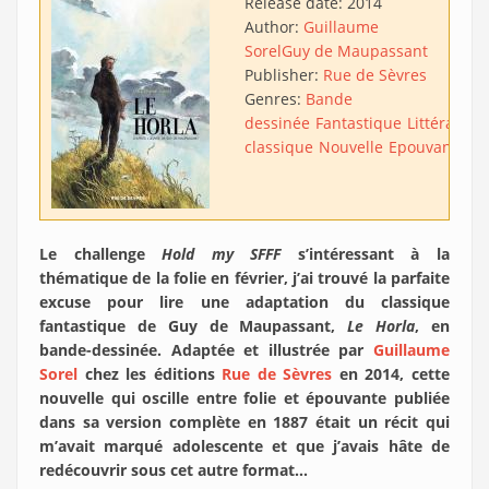
Release date:
2014
Author:
Guillaume
Sorel
Guy de Maupassant
Publisher:
Rue de Sèvres
Genres:
Bande
dessinée
Fantastique
Littérature
classique
Nouvelle
Epouvante
Ad
Le challenge
Hold my SFFF
s’intéressant à la
thématique de la folie en février, j’ai trouvé la parfaite
excuse pour lire une adaptation du classique
fantastique de Guy de Maupassant,
Le Horla
, en
bande-dessinée. Adaptée et illustrée par
Guillaume
Sorel
chez les éditions
Rue de Sèvres
en 2014, cette
nouvelle qui oscille entre folie et épouvante publiée
dans sa version complète en 1887 était un récit qui
m’avait marqué adolescente et que j’avais hâte de
redécouvrir sous cet autre format…