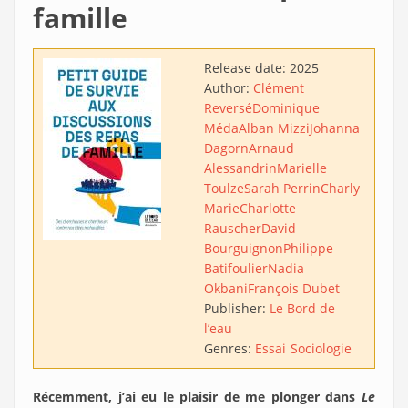
famille
Release date:
2025
Author:
Clément
Reversé
Dominique
Méda
Alban Mizzi
Johanna
Dagorn
Arnaud
Alessandrin
Marielle
Toulze
Sarah Perrin
Charly
Marie
Charlotte
Rauscher
David
Bourguignon
Philippe
Batifoulier
Nadia
Okbani
François Dubet
Publisher:
Le Bord de
l’eau
Genres:
Essai
Sociologie
Récemment, j’ai eu le plaisir de me plonger dans
Le