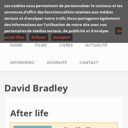
Skip to main content
Les cookies nous permettent de personnaliser le contenu et les
Les critiques de
annonces,d'offrir des fonctionnalités relatives aux médias
Yuyine
sociaux et d'analyser notre trafic.Nous partageons également
des informations sur l'utilisation de notre site avec nos
partenaires de médias sociaux, de publicité et d'analyse.
En
savoir Plus
Refuser
Accepter
Main menu
HOME
FILMS
LIVRES
ACTUALITÉ
INTERVIEWS
DIVERSITÉ
CONTACT
David Bradley
After life