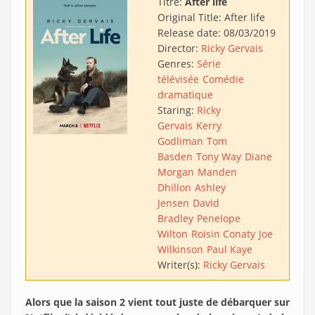
Titre:
After life
Original Title:
After life
Release date:
08/03/2019
Director:
Ricky Gervais
Genres:
Série
télévisée
Comédie
dramatique
Staring:
Ricky
Gervais
Kerry
Godliman
Tom
Basden
Tony Way
Diane
Morgan
Manden
Dhillon
Ashley
Jensen
David
Bradley
Penelope
Wilton
Roisin Conaty
Joe
Wilkinson
Paul Kaye
Writer(s):
Ricky Gervais
Alors que la saison 2 vient tout juste de débarquer sur