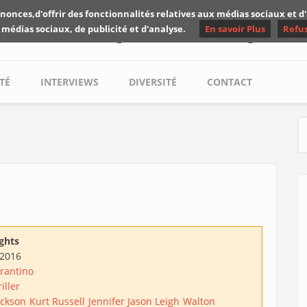
nonces,d'offrir des fonctionnalités relatives aux médias sociaux et 
Les critiques de Yuyine
 médias sociaux, de publicité et d'analyse.
En savoir Plus
Refu
TÉ
INTERVIEWS
DIVERSITÉ
CONTACT
S
ghts
/2016
rantino
iller
ackson
Kurt Russell
Jennifer Jason Leigh
Walton