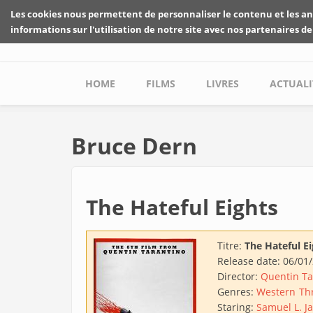
Skip to main content
Les cookies nous permettent de personnaliser le contenu et les an
informations sur l'utilisation de notre site avec nos partenaires de
Main menu
HOME
FILMS
LIVRES
ACTUALI
Bruce Dern
The Hateful Eights
Titre:
The Hateful Ei
Release date:
06/01
Director:
Quentin Ta
Genres:
Western
Thr
Staring:
Samuel L. J