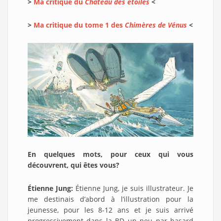
>
Ma critique du
Château des étoiles
<
>
Ma critique du tome 1 des
Chimères de Vénus
<
En quelques mots, pour ceux qui vous
découvrent, qui êtes vous?
Étienne Jung:
Étienne Jung, je suis illustrateur. Je
me destinais d’abord à l’illustration pour la
jeunesse, pour les 8-12 ans et je suis arrivé
progressivement dans la BD un peu par hasard