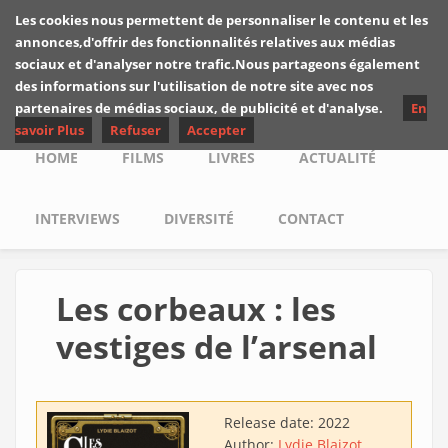
Skip to main content
Les cookies nous permettent de personnaliser le contenu et les
Les critiques de
annonces,d'offrir des fonctionnalités relatives aux médias
Yuyine
sociaux et d'analyser notre trafic.Nous partageons également
des informations sur l'utilisation de notre site avec nos
partenaires de médias sociaux, de publicité et d'analyse.
En
savoir Plus
Refuser
Accepter
Main menu
HOME
FILMS
LIVRES
ACTUALITÉ
INTERVIEWS
DIVERSITÉ
CONTACT
Les corbeaux : les
vestiges de l’arsenal
Release date:
2022
Author:
Lydie Blaizot