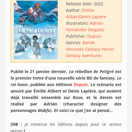
Release date:
2022
Author:
Émilie
Alibert
Denis Lapière
Illustrators:
Adrián
Fernández Delgado
Publisher:
Dupuis
Genres:
Bande
dessinée
Fantasy
Heroic
fantasy
Aventures
Publié le 21 janvier dernier,
La rébellion de Petigré
est
le premier tome d’une nouvelle série BD de fantasy,
Le
roi louve
, publiée aux éditions
Dupuis
. Le scénario est
assuré par Émilie Alibert et Denis Lapière, qui avaient
déjà travaillé ensemble sur Rose, et le dessin est
réalisé par Adrián (character designer des
personnages
Wakfu
). Et voici ce que j’en ai pensé…
[NB :
Je remercie les éditions Dupuis pour ce service
presse.
]