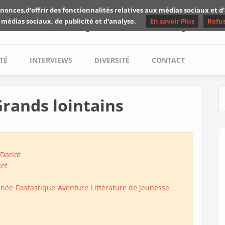
nonces,d'offrir des fonctionnalités relatives aux médias sociaux et 
Les critiques de Yuyine
 médias sociaux, de publicité et d'analyse.
En savoir Plus
Refu
TÉ
INTERVIEWS
DIVERSITÉ
CONTACT
Grands lointains
S
Darlot
let
inée
Fantastique
Aventure
Littérature de jeunesse