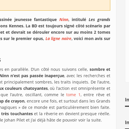
sinée jeunesse fantastique
Ninn
, intitulé
Les grands
ions Kennes. La BD est toujours signé côté scénario par
ilet et devrait se dérouler encore sur au moins 2 tomes
vis sur le premier opus,
La ligne noire
, voici mon avis sur
s
s en parallèle. D’un côté nous suivons celle,
sombre et
 Ninn n’est pas passée inaperçue
, avec les recherches et
t principalement sombres, les traits inquiets. De l’autre,
ux couleurs chatoyantes
, où l’action est omniprésente et
ue l’autre, oscillant, comme le
tome 1
, entre rêve et
I
oup de crayon
, encore une fois, et surtout dans les Grands
magiques » de ce monde est particulièrement bien faite.
e très touchantes
et la rêverie en devient presque réelle.
Johan Pilet et j’ai déjà hâte de pouvoir voir la suite.
I