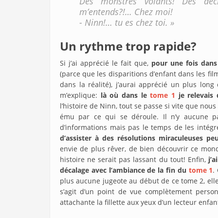
Des monstres volants! Des déc
m’entends?!… Chez moi!
- Ninn!… tu es chez toi. »
Un rythme trop rapide?
Si j’ai apprécié le fait que,
pour une fois dans 
(parce que les disparitions d’enfant dans les fi
dans la réalité), j’aurai apprécié un plus lon
m’explique:
là où dans le
tome 1
je relevais 
l’histoire de Ninn, tout se passe si vite que no
ému par ce qui se déroule. Il n’y aucune pa
d’informations mais pas le temps de les intég
d’assister à des résolutions miraculeuses pe
envie de plus rêver, de bien découvrir ce mo
histoire ne serait pas lassant du tout! Enfin,
j’
décalage avec l’ambiance de la fin du
tome 1
.
plus aucune jugeote au début de ce tome 2, elle 
s’agit d’un point de vue complètement perso
attachante la fillette aux yeux d’un lecteur enfa