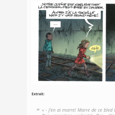
Extrait:
« - J’en ai marre! Marre de ce bled