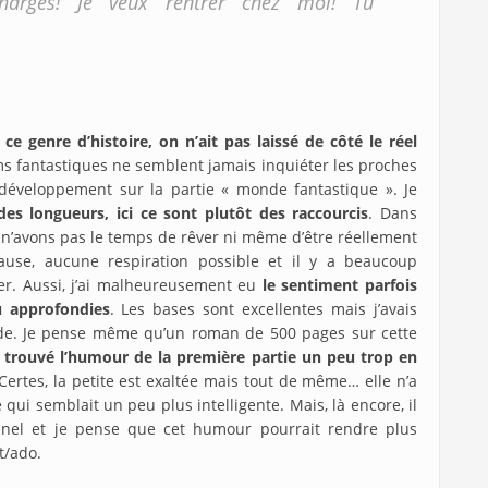
harges! Je veux rentrer chez moi! Tu
ce genre d’histoire, on n’ait pas laissé de côté le réel
lms fantastiques ne semblent jamais inquiéter les proches
g développement sur la partie « monde fantastique ». Je
des longueurs, ici ce sont plutôt des raccourcis
. Dans
us n’avons pas le temps de rêver ni même d’être réellement
use, aucune respiration possible et il y a beaucoup
rer. Aussi, j’ai malheureusement eu
le sentiment parfois
u approfondies
. Les bases sont excellentes mais j’avais
nde. Je pense même qu’un roman de 500 pages sur cette
ai trouvé l’humour de la première partie un peu trop en
 Certes, la petite est exaltée mais tout de même… elle n’a
qui semblait un peu plus intelligente. Mais, là encore, il
nnel et je pense que cet humour pourrait rendre plus
nt/ado.