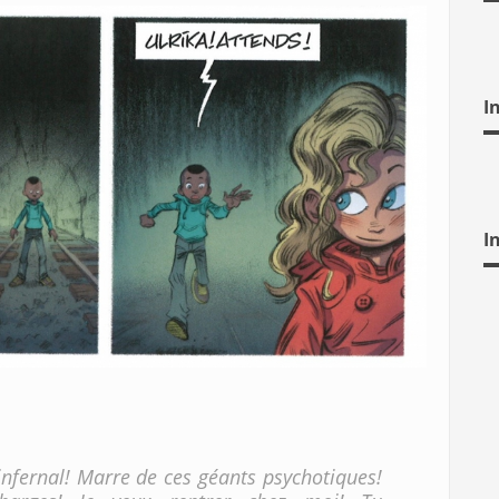
I
I
 infernal! Marre de ces géants psychotiques!