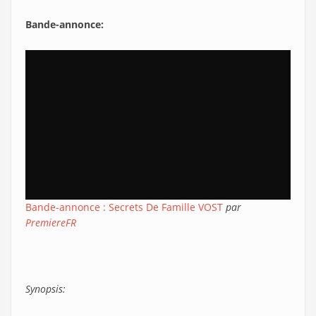
Bande-annonce:
Bande-annonce : Secrets De Famille VOST
par
PremiereFR
Synopsis: