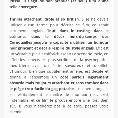
Russo. Il s'agit de son premier (et seul) film d'une
telle envergure.
Thriller attachant, drôle et so british
. Si je ne devais
utiliser qu'un terme pour décrire ce film, ce serait
surement: anglais.
Tout, dans le casting, dans le
scénario, dans le décor hors-du-temps des
Cornouailles jusqu'à la capacité à utiliser un humour
noir grinçant et décalé respire du style anglais
. Et c'est
un véritable plaisir raffraîchissant! Le scénario mêle, en
effet, les aspects les plus sordides de la psychopathie
meurtrière avec un écrin savoureux et douillet.
L'humour, bien que subtilement amené, est décalé et
donne à l'ensemble un
côté parfois légèrement
absurde mais toujours attachant et sans tomber dans
le piège trop facile du gag potache
. Le cinéma anglais
est véritablement le maître de l'humour noir, c'est
indéniable, et ce film le prouve encore une fois. Bien
sûr, si vous n'adhérez pas à ce style, passez votre
chemin.