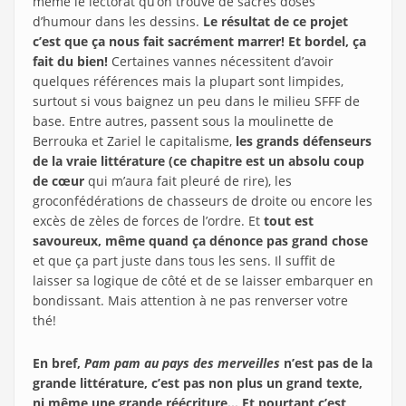
même le lectorat qu’on trouve de sacrés doses
d’humour dans les dessins.
Le résultat de ce projet
c’est que ça nous fait sacrément marrer! Et bordel, ça
fait du bien!
Certaines vannes nécessitent d’avoir
quelques références mais la plupart sont limpides,
surtout si vous baignez un peu dans le milieu SFFF de
base. Entre autres, passent sous la moulinette de
Berrouka et Zariel le capitalisme,
les grands défenseurs
de la vraie littérature (ce chapitre est un absolu coup
de cœur
qui m’aura fait pleuré de rire), les
groconfédérations de chasseurs de droite ou encore les
excès de zèles de forces de l’ordre. Et
tout est
savoureux, même quand ça dénonce pas grand chose
et que ça part juste dans tous les sens. Il suffit de
laisser sa logique de côté et de se laisser embarquer en
bondissant. Mais attention à ne pas renverser votre
thé!
En bref,
Pam pam au pays des merveilles
n’est pas de la
grande littérature, c’est pas non plus un grand texte,
ni même une grande réécriture… Et pourtant c’est