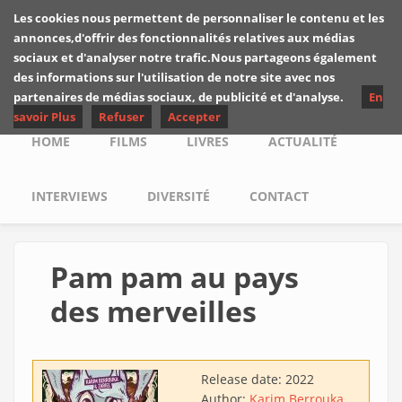
Skip to main content
Les cookies nous permettent de personnaliser le contenu et les
Les critiques de
annonces,d'offrir des fonctionnalités relatives aux médias
Yuyine
sociaux et d'analyser notre trafic.Nous partageons également
des informations sur l'utilisation de notre site avec nos
partenaires de médias sociaux, de publicité et d'analyse.
En
savoir Plus
Refuser
Accepter
Main menu
HOME
FILMS
LIVRES
ACTUALITÉ
INTERVIEWS
DIVERSITÉ
CONTACT
Pam pam au pays
des merveilles
Release date:
2022
Author:
Karim Berrouka