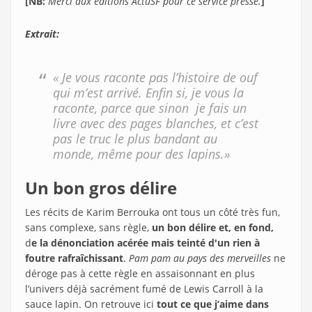
[NB:
Merci aux éditions ActuSF pour ce service presse.
]
Extrait:
« Je vous raconte pas l’histoire de ouf
qui m’est arrivé. Enfin si, je vous la
raconte, parce que sinon je fais un
livre avec des pages blanches, et c’est
pas le truc le plus bandant au
monde, même pour des lapins.»
Un bon gros délire
Les récits de Karim Berrouka ont tous un côté très fun,
sans complexe, sans règle,
un bon délire et, en fond,
d
e la dénonciation acérée mais teinté d'un rien à
foutre rafraîchissant
.
Pam pam au pays des merveilles
ne
déroge pas à cette règle en assaisonnant en plus
l’univers déjà sacrément fumé de Lewis Carroll à la
sauce lapin. On retrouve ici
tout ce que j’aime dans