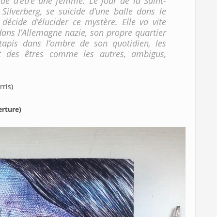
 que d’être une femme. Le jour de la Saint-
 Silverberg, se suicide d’une balle dans le
décide d’élucider ce mystère. Elle va vite
dans l’Allemagne nazie, son propre quartier
tapis dans l’ombre de son quotidien, les
t des êtres comme les autres, ambigus,
rris)
rture)