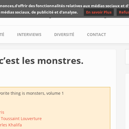
nonces,d'offrir des fonctionnalités relatives aux médias sociaux et 
Les critiques de Yuyine
 médias sociaux, de publicité et d'analyse.
En savoir Plus
Refu
TÉ
INTERVIEWS
DIVERSITÉ
CONTACT
 c’est les monstres.
S
orite thing is monsters, volume 1
ris
 Toussaint Louverture
rles Khalifa