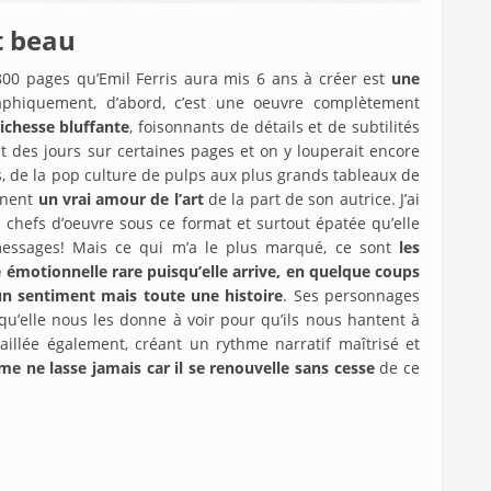
 beau
0 pages qu’Emil Ferris aura mis 6 ans à créer est
une
aphiquement, d’abord, c’est une oeuvre complètement
richesse bluffante
, foisonnants de détails et de subtilités
t des jours sur certaines pages et on y louperait encore
s, de la pop culture de pulps aux plus grands tableaux de
ignent
un vrai amour de l’art
de la part de son autrice. J’ai
s chefs d’oeuvre sous ce format et surtout épatée qu’elle
messages! Mais ce qui m’a le plus marqué, ce sont
les
e émotionnelle rare puisqu’elle arrive, en quelque coups
un sentiment mais toute une histoire
. Ses personnages
qu’elle nous les donne à voir pour qu’ils nous hantent à
vaillée également, créant un rythme narratif maîtrisé et
e ne lasse jamais car il se renouvelle sans cesse
de ce