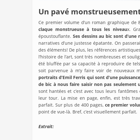
Un pavé monstrueusement
Ce premier volume d’un roman graphique de 80
claque monstrueuse à tous les niveau
x. Gr
époustouflante.
Ses dessins au bic sont d’une 
narratives d’une justesse épatante. On passerai
des éléments! De plus, les références artistique
l’histoire de l’art, sont très nombreuses et soul
été bluffée par sa capacité à reproduire de tel
soit parvenue à m’y faire voir de nouveaux 
portraits d’Emil Ferris qui sont d’une puissanc
de bic à nous faire saisir non pas seulement 
sont hantées et c’est avec tous leurs fantômes 
leur tour. La mise en page, enfin, est très tra
parfait. Sur plus de 400 pages,
ce premier volum
point de vue-là. Bref, c’est visuellement parfait.
Extrait: