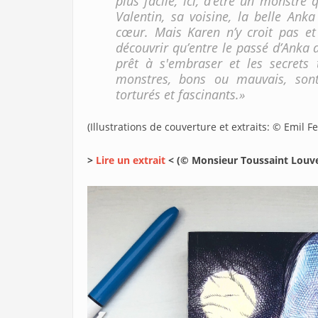
plus facile, ici, d’être un monstre
Valentin, sa voisine, la belle Anka
cœur. Mais Karen n’y croit pas et 
découvrir qu’entre le passé d’Anka 
prêt à s'embraser et les secrets 
monstres, bons ou mauvais, son
torturés et fascinants.»
(Illustrations de couverture et extraits: © Emil Fe
>
Lire un extrait
< (© Monsieur Toussaint Louve