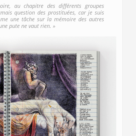
toire, au chapitre des différents groupes
jamais question des prostituées, car je suis
omme une tâche sur la mémoire des autres
’une pute ne vaut rien. »