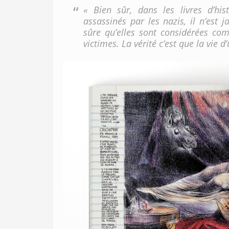
« Bien sûr, dans les livres d’his
assassinés par les nazis, il n’est 
sûre qu’elles sont considérées c
victimes. La vérité c’est que la vie d