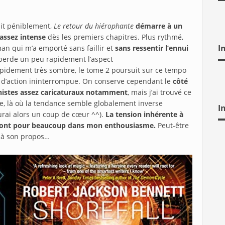
lait péniblement,
Le retour du hiérophante
démarre à un
assez intense
dès les premiers chapitres. Plus rythmé,
I
man qui m’a emporté sans faillir et
sans ressentir l’ennui
 perde un peu rapidement l’aspect
rapidement très sombre, le tome 2 poursuit sur ce tempo
 d’action ininterrompue. On conserve cependant le
côté
onistes assez caricaturaux notamment
, mais j’ai trouvé ce
me, là où la tendance semble globalement inverse
I
aurai alors un coup de cœur ^^).
La tension inhérente à
y sont pour beaucoup dans mon enthousiasme.
Peut-être
s à son propos…