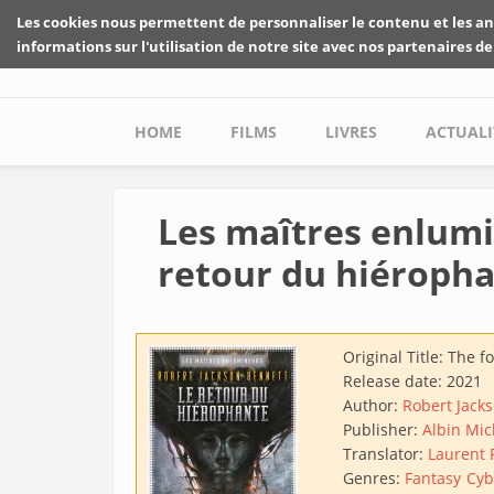
Skip to main content
Les cookies nous permettent de personnaliser le contenu et les an
informations sur l'utilisation de notre site avec nos partenaires de
Main menu
HOME
FILMS
LIVRES
ACTUALI
Les maîtres enlumi
retour du hiéroph
Original Title:
The fo
Release date:
2021
Author:
Robert Jack
Publisher:
Albin Mic
Translator:
Laurent P
Genres:
Fantasy
Cyb