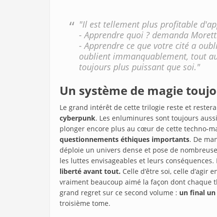
"Il est tellement plus profitable d'
- Apprendre quoi ? demanda Moretti
- Apprendre ce que votre cité a oubl
oublient immanquablement, tout au l
toujours plus puissant que soi."
Un système de magie toujo
Le grand intérêt de cette trilogie reste et rester
cyberpunk
. Les enluminures sont toujours auss
plonger encore plus au cœur de cette techno-ma
questionnements éthiques importants
. De man
déploie un univers dense et pose de nombreuses 
les luttes envisageables et leurs conséquences
liberté avant tout.
Celle d’être soi, celle d’agir 
vraiment beaucoup aimé la façon dont chaque th
grand regret sur ce second volume :
un final un
troisième tome.