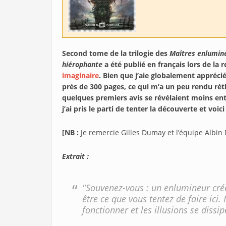
Second tome de la trilogie des
Maîtres enlumin
hiérophante
a été publié en français lors de la 
imaginaire
. Bien que j’aie globalement appréci
près de 300 pages, ce qui m’a un peu rendu rétic
quelques premiers avis se révélaient moins e
j’ai pris le parti de tenter la découverte et voic
[NB :
Je remercie Gilles Dumay et l’équipe Albin 
Extrait :
"Souvenez-vous : un enlumineur crée
être ce que vous tentez de faire ici.
fonctionner et les illusions se dissip