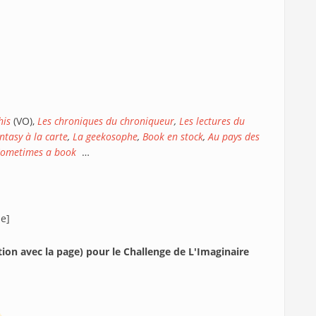
his
(VO),
Les chroniques du chroniqueur
,
Les lectures du
ntasy à la carte
,
La geekosophe
,
Book en stock
,
Au pays des
Sometimes a book
…
.e]
tion avec la page) pour le Challenge de L'Imaginaire