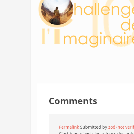
Comments
Permalink
Submitted by
zoé (not veri
C'est bien d'avoir les retours des au