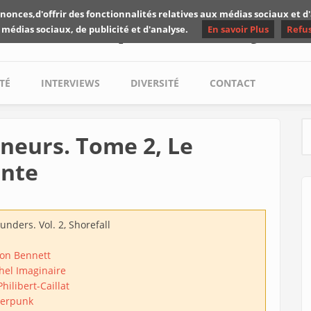
nonces,d'offrir des fonctionnalités relatives aux médias sociaux et 
Les critiques de Yuyine
 médias sociaux, de publicité et d'analyse.
En savoir Plus
Refu
TÉ
INTERVIEWS
DIVERSITÉ
CONTACT
neurs. Tome 2, Le
S
ante
unders. Vol. 2, Shorefall
son Bennett
hel Imaginaire
hilibert-Caillat
erpunk