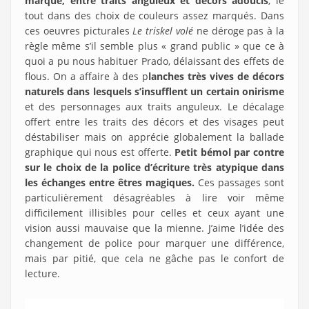
marqué, entre traits anguleux et décors adoucis
, le
tout dans des choix de couleurs assez marqués. Dans
ces oeuvres picturales
Le triskel volé
ne déroge pas à la
règle même s’il semble plus « grand public » que ce à
quoi a pu nous habituer Prado, délaissant des effets de
flous. On a affaire à des p
lanches très vives de décors
naturels dans lesquels s’insufflent un certain onirisme
et des personnages aux traits anguleux. Le décalage
offert entre les traits des décors et des visages peut
déstabiliser mais on apprécie globalement la ballade
graphique qui nous est offerte.
Petit bémol par contre
sur le choix de la police d’écriture très atypique dans
les échanges entre êtres magiques.
Ces passages sont
particulièrement désagréables à lire voir même
difficilement illisibles pour celles et ceux ayant une
vision aussi mauvaise que la mienne. J’aime l’idée des
changement de police pour marquer une différence,
mais par pitié, que cela ne gâche pas le confort de
lecture.