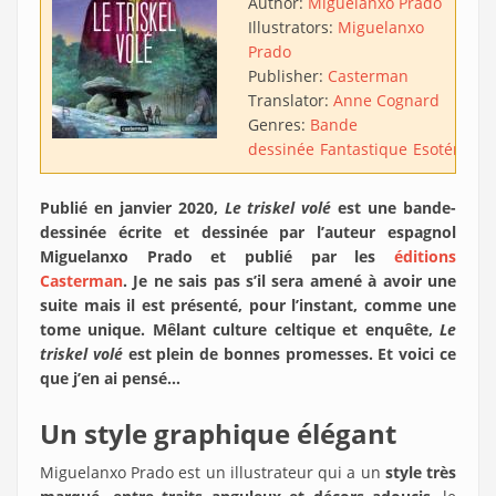
Author:
Miguelanxo Prado
Illustrators:
Miguelanxo
Prado
Publisher:
Casterman
Translator:
Anne Cognard
Genres:
Bande
dessinée
Fantastique
Esotérique
Publié en janvier 2020,
Le triskel volé
est une bande-
dessinée écrite et dessinée par l’auteur espagnol
Miguelanxo Prado et publié par les
éditions
Casterman
. Je ne sais pas s’il sera amené à avoir une
suite mais il est présenté, pour l’instant, comme une
tome unique. Mêlant culture celtique et enquête,
Le
triskel volé
est plein de bonnes promesses. Et voici ce
que j’en ai pensé…
Un style graphique élégant
Miguelanxo Prado est un illustrateur qui a un
style très