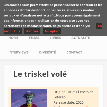
Skip to main content
Les cookies nous permettent de personnaliser le contenu et les
Les critiques de
annonces,d'offrir des fonctionnalités relatives aux médias
Yuyine
sociaux et d'analyser notre trafic.Nous partageons également
des informations sur l'utilisation de notre site avec nos
partenaires de médias sociaux, de publicité et d'analyse.
En
savoir Plus
Refuser
Accepter
Main menu
HOME
FILMS
LIVRES
ACTUALITÉ
INTERVIEWS
DIVERSITÉ
CONTACT
Le triskel volé
Original Title:
El Pacto del
Letargo
Release date:
2020