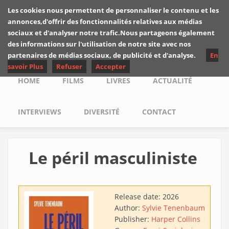
Skip to main content
Les cookies nous permettent de personnaliser le contenu et les
Les critiques de
annonces,d'offrir des fonctionnalités relatives aux médias
Yuyine
sociaux et d'analyser notre trafic.Nous partageons également
des informations sur l'utilisation de notre site avec nos
partenaires de médias sociaux, de publicité et d'analyse.
En
savoir Plus
Refuser
Accepter
Main menu
HOME
FILMS
LIVRES
ACTUALITÉ
INTERVIEWS
DIVERSITÉ
CONTACT
Le péril masculiniste
Release date:
2026
Author:
Sylvie Tenenbaum
Publisher:
Harper Collins