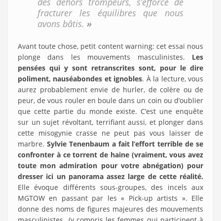
des dehors trompeurs, s’efforce de
fracturer les équilibres que nous
avons bâtis.
»
Avant toute chose, petit content warning: cet essai nous
plonge dans les mouvements masculinistes.
Les
pensées qui y sont retranscrites sont, pour le dire
poliment, nauséabondes et ignobles
. À la lecture, vous
aurez probablement envie de hurler, de colère ou de
peur, de vous rouler en boule dans un coin ou d’oublier
que cette partie du monde existe. C’est une enquête
sur un sujet révoltant, terrifiant aussi, et plonger dans
cette misogynie crasse ne peut pas vous laisser de
marbre.
Sylvie Tenenbaum a fait l’effort terrible de se
confronter à ce torrent de haine (vraiment, vous avez
toute mon admiration pour votre abnégation) pour
dresser ici un panorama assez large de cette réalité.
Elle évoque différents sous-groupes, des incels aux
MGTOW en passant par les « Pick-up artists ». Elle
donne des noms de figures majeures des mouvements
masculinistes (y compris les femmes qui participent à