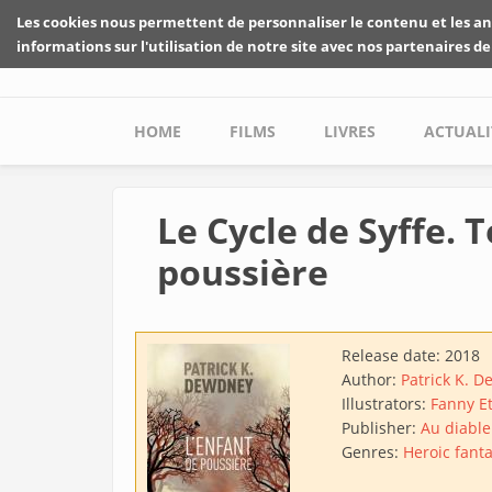
Skip to main content
Les cookies nous permettent de personnaliser le contenu et les an
informations sur l'utilisation de notre site avec nos partenaires de
Main menu
HOME
FILMS
LIVRES
ACTUALI
Le Cycle de Syffe. 
poussière
Release date:
2018
Author:
Patrick K. 
Illustrators:
Fanny E
Publisher:
Au diable
Genres:
Heroic fant