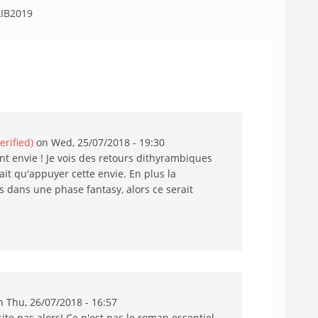
IB2019
erified)
on Wed, 25/07/2018 - 19:30
nt envie ! Je vois des retours dithyrambiques
fait qu'appuyer cette envie. En plus la
is dans une phase fantasy, alors ce serait
 Thu, 26/07/2018 - 16:57
ite pas alors! Ce n'est pas le roman essentiel