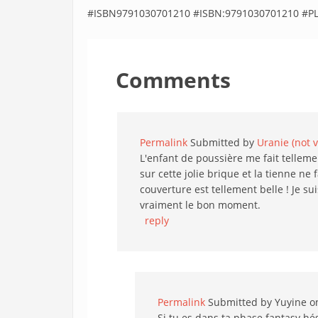
#ISBN9791030701210 #ISBN:9791030701210 #PL
Comments
Permalink
Submitted by
Uranie (not v
L'enfant de poussière me fait telleme
sur cette jolie brique et la tienne ne 
couverture est tellement belle ! Je su
vraiment le bon moment.
reply
Permalink
Submitted by
Yuyine
on
Si tu es dans ta phase fantasy hés