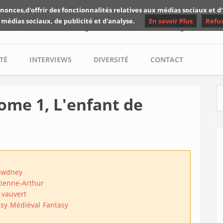
nonces,d'offrir des fonctionnalités relatives aux médias sociaux et 
Les critiques de Yuyine
 médias sociaux, de publicité et d'analyse.
En savoir Plus
Refu
TÉ
INTERVIEWS
DIVERSITÉ
CONTACT
Tome 1, L'enfant de
S
Dewdney
tienne-Arthur
 vauvert
asy
Médiéval
Fantasy