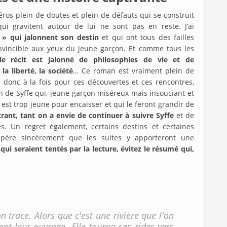
éros plein de doutes et plein de défauts qui se construit
ui gravitent autour de lui ne sont pas en reste. J’ai
 » qui jalonnent son destin
et qui ont tous des failles
nvincible aux yeux du jeune garçon. Et comme tous les
le récit est jalonné de philosophies de vie et de
a liberté, la société
… Ce roman est vraiment plein de
 donc à la fois pour ces découvertes et ces rencontres,
in de Syffe qui, jeune garçon miséreux mais insouciant et
 est trop jeune pour encaisser et qui le feront grandir de
strant, tant on a envie de continuer à suivre Syffe
et de
es. Un regret également, certains destins et certaines
espère sincèrement que les suites y apporteront une
qui seraient tentés par la lecture, évitez le résumé qui,
n trace. Alors que c'est une rivière que l'on
rent leur ouvrage. Elle tourna ses rides vers