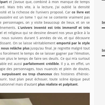
épart
et j’avoue que, combiné à mon manque de temps
d. Mais très vite, à la lecture, j’ai oublié la densité
sité et la richesse de l’univers proposé. Car
ce livre est
poussière
est un tome 1 qui ne se contente vraiment pas
I
e personnages, on y visite beaucoup de lieux, et on se
évènements.
L’univers inventé est très immersif et très
rel et religieux qui se dessine devant nos yeux grâce à la
e nous suivons durant 5 années de vie, et qui découvre
dissant. On se laisse véritablement
emporté par le style
e nous relâche plus
jusqu’au final. Je regrette malgré tout
I
as forcément le temps de se laisser gagner par l'émotion,
 non plus le temps de faire ses deuils. Ce qui m’a surtout
yable est aussi
parfaitement crédible
. Il y a, en effet, un
ogie des personnages, tous nuancés et plein de doutes,
os surpuissant ou trop chanceux
des histoires d’héroïc-
ourir, tout plan peut échouer, toute scène épique peut
nsationnel mais d'autant
plus réaliste et palpitant
.