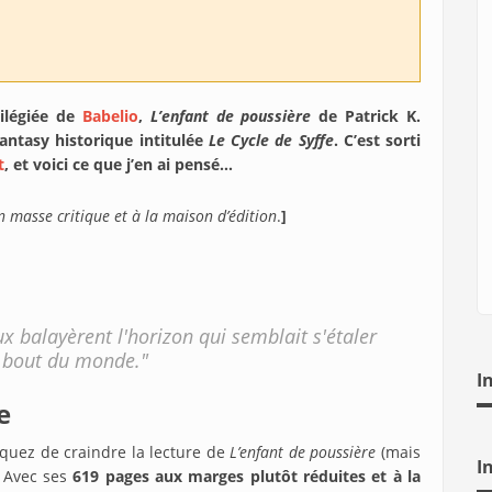
vilégiée de
Babelio
,
L’enfant de poussière
de Patrick K.
antasy historique intitulée
Le Cycle de Syffe
. C’est sorti
t
, et voici ce que j’en ai pensé…
 masse critique et à la maison d’édition
.
]
x balayèrent l'horizon qui semblait s'étaler
u bout du monde."
I
e
isquez de craindre la lecture de
L’enfant de poussière
(mais
I
. Avec ses
619 pages aux marges plutôt réduites et à la