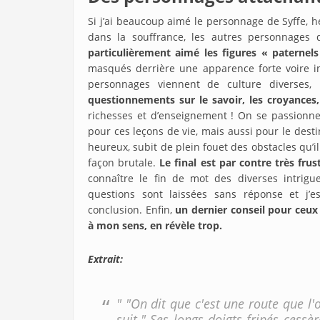
Si j’ai beaucoup aimé le personnage de Syffe, h
dans la souffrance, les autres personnages q
particulièrement aimé les figures « paternels
masqués derrière une apparence forte voire i
personnages viennent de culture diverses,
questionnements sur le savoir, les croyances, l
richesses et d’enseignement ! On se passionne
pour ces leçons de vie, mais aussi pour le dest
heureux, subit de plein fouet des obstacles qu’il
façon brutale.
Le final est par contre très fru
connaître le fin de mot des diverses intrigu
questions sont laissées sans réponse et j’
conclusion. Enfin,
un dernier conseil pour ceux 
à mon sens, en révèle trop.
Extrait:
" "On dit que c'est une route que l'o
suit." Ses longs doigts fripés cessè