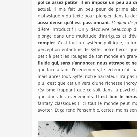
police assez petite, il en impose un peu au d
actuel, il m’a fait un peu peur de prime abor
« physique » du texte pour plonger dans la den
aussi dense qu’il est passionnant
.
L’enfant de 
d'être introductif ! On y découvre beaucoup d
plonge dans une multitude d’intrigues et d’
complet
. C’est tout un système politique, cultu
perception enfantine de Syffe, notre héros qu
petit à petit les rouages de son monde en gran
fluide qui, sans s’annoncer, nous attrape et n
que face à tant d'évènements, le lecteur n'ait p
mais après tout, Syffe, notre narrateur, n’a pas
plu, c’est que cet univers d'une richesse incro
réalisme frappant que ce soit dans la psychol
que dans les évènements.
Il est loin le hér
fantasy classiques ! Ici tout le monde peut m
avorter. Et ça rend l'ensemble, certes, moins se