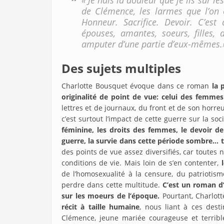
« Je hais la douleur que je lis sur l
de Clémence, les larmes que l’on 
Honneur. Sacrifice. Devoir. C’es
épouses, amantes, soeurs, filles, 
amputer d’une partie d’eux-mêmes.
Des sujets multiples
Charlotte Bousquet évoque dans ce roman
la 
originalité de point de vue: celui des femmes
lettres et de journaux, du front et de son horre
c’est surtout l’impact de cette guerre sur la so
féminine, les droits des femmes, le devoir de 
guerre, la survie dans cette période sombre… 
des points de vue assez diversifiés, car toutes
conditions de vie. Mais loin de s’en contenter,
de l’homosexualité à la censure, du patriotis
perdre dans cette multitude.
C’est un roman d
sur les moeurs de l’époque.
Pourtant, Charlott
récit à taille humaine
, nous liant à ces des
Clémence, jeune mariée courageuse et terrib