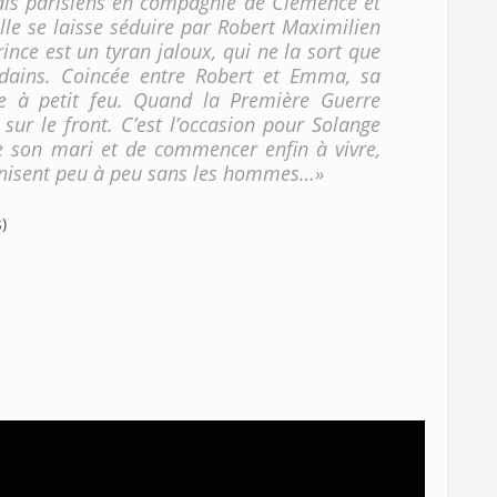
 bals parisiens en compagnie de Clémence et
 elle se laisse séduire par Robert Maximilien
ince est un tyran jaloux, qui ne la sort que
ndains. Coincée entre Robert et Emma, sa
ffe à petit feu. Quand la Première Guerre
sur le front. C’est l’occasion pour Solange
e son mari et de commencer enfin à vivre,
anisent peu à peu sans les hommes…»
)