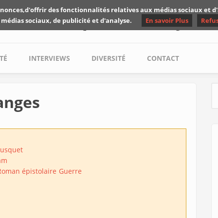
nonces,d'offrir des fonctionnalités relatives aux médias sociaux et 
Les critiques de Yuyine
 médias sociaux, de publicité et d'analyse.
En savoir Plus
Refu
TÉ
INTERVIEWS
DIVERSITÉ
CONTACT
anges
S
ousquet
eam
Roman épistolaire
Guerre