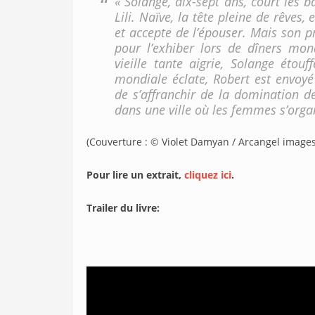
« Solange, dix-sept ans, court les
Lili. Naïve, la tête pleine de rêves,
et accepte de l’épouser. Mais son pr
pour l’exhiber lors de dîners mo
vieille tante aigrie, Solange étou
mondiale éclate, Robert est envoyé 
de s’affranchir de la domination d
dans une ville où les femmes s’org
(Couverture : © Violet Damyan / Arcangel images
Pour lire un extrait,
cliquez ici
.
Trailer du livre: