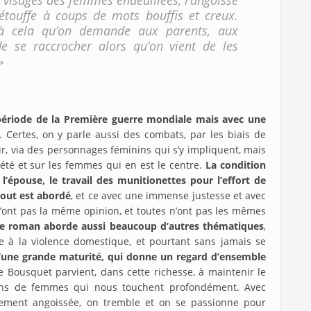
es visages des femmes endeuillées, l’angoisse
étouffe à coups de mots bouffis et creux.
t à cela qu’on demande aux parents, aux
de se raccrocher alors qu’on vient de les
»
période de la Première guerre mondiale mais avec une
. Certes, on y parle aussi des combats, par les biais de
ur, via des personnages féminins qui s’y impliquent, mais
ciété et sur les femmes qui en est le centre.
La condition
l’épouse, le travail des munitionettes pour l’effort de
tout est abordé
, et ce avec une immense justesse et avec
 n’ont pas la même opinion, et toutes n’ont pas les mêmes
le roman aborde aussi beaucoup d’autres thématiques
,
me à la violence domestique, et pourtant sans jamais se
’une grande maturité, qui donne un regard d’ensemble
e Bousquet parvient, dans cette richesse, à maintenir le
tins de femmes qui nous touchent profondément. Avec
lement angoissée, on tremble et on se passionne pour