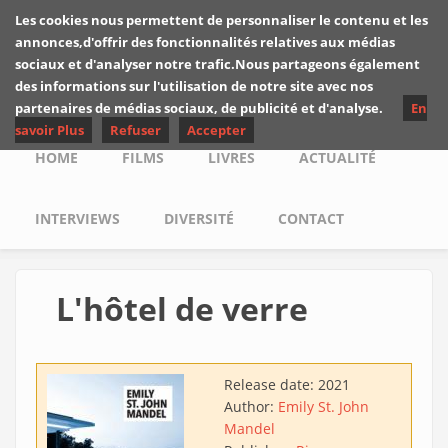
Skip to main content
Les cookies nous permettent de personnaliser le contenu et les
Les critiques de
annonces,d'offrir des fonctionnalités relatives aux médias
Yuyine
sociaux et d'analyser notre trafic.Nous partageons également
des informations sur l'utilisation de notre site avec nos
partenaires de médias sociaux, de publicité et d'analyse.
En
savoir Plus
Refuser
Accepter
Main menu
HOME
FILMS
LIVRES
ACTUALITÉ
INTERVIEWS
DIVERSITÉ
CONTACT
L'hôtel de verre
Release date:
2021
Author:
Emily St. John
Mandel