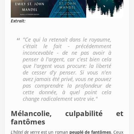
Extrait:
"Ce qui la retenait dans le royaume,
c'était le fait - précédemment
inconcevable - de ne pas avoir à
penser à l'argent, car c'est bien cela
que l'argent vous procure: la liberté
de cesser d'y penser. Si vous n'en
avez jamais été privé, vous ne pouvez
pas comprendre la profondeur de
cette donnée, à quel point cela
change radicalement votre vie."
Mélancolie, culpabilité et
fantômes
L’hôtel de verre
est un roman
peuplé de fantômes
. Ceux