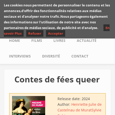
Skip to main content
Les cookies nous permettent de personnaliser le contenu et les
Les critiques de
annonces,d'offrir des fonctionnalités relatives aux médias
Yuyine
sociaux et d'analyser notre trafic.Nous partageons également
des informations sur l'utilisation de notre site avec nos
partenaires de médias sociaux, de publicité et d'analyse.
En
savoir Plus
Refuser
Accepter
Main menu
HOME
FILMS
LIVRES
ACTUALITÉ
INTERVIEWS
DIVERSITÉ
CONTACT
Contes de fées queer
Release date:
2024
Author:
Henriette-Julie de
Castelnau de Murat
Sylvie