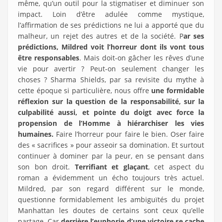
même, qu’un outil pour la stigmatiser et diminuer son
impact. Loin d’être adulée comme mystique,
l’affirmation de ses prédictions ne lui a apporté que du
malheur, un rejet des autres et de la société. P
ar ses
prédictions, Mildred voit l’horreur dont ils vont tous
être responsables
. Mais doit-on gâcher les rêves d’une
vie pour avertir ? Peut-on seulement changer les
choses ? Sharma Shields, par sa revisite du mythe à
cette époque si particulière, nous offre
une formidable
réflexion sur la question de la responsabilité, sur la
culpabilité aussi, et pointe du doigt avec force la
propension de l’Homme à hiérarchiser les vies
humaines.
Faire l’horreur pour faire le bien. Oser faire
des « sacrifices » pour asseoir sa domination. Et surtout
continuer à dominer par la peur, en se pensant dans
son bon droit.
Terrifiant et glaçant
, cet aspect du
roman a évidemment un écho toujours très actuel.
Mildred, par son regard différent sur le monde,
questionne formidablement les ambiguïtés du projet
Manhattan les doutes de certains sont ceux qu’elle
partage. Car
derrière l’euphorie d’une victoire se cache