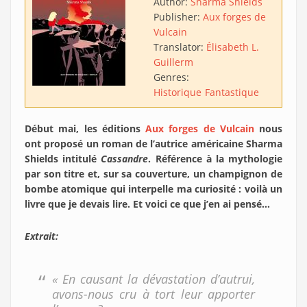
Author:
Sharma Shields
Publisher:
Aux forges de
Vulcain
Translator:
Élisabeth L.
Guillerm
Genres:
Historique
Fantastique
Début mai, les éditions
Aux forges de Vulcain
nous
ont proposé un roman de l’autrice américaine Sharma
Shields intitulé
Cassandre
. Référence à la mythologie
par son titre et, sur sa couverture, un champignon de
bombe atomique qui interpelle ma curiosité : voilà un
livre que je devais lire. Et voici ce que j’en ai pensé…
Extrait:
« En causant la dévastation d’autrui,
avons-nous cru à tort leur apporter