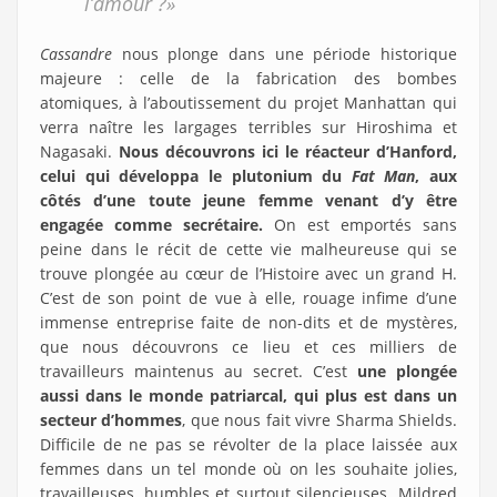
l’amour ?»
Cassandre
nous plonge dans une période historique
majeure : celle de la fabrication des bombes
atomiques, à l’aboutissement du projet Manhattan qui
verra naître les largages terribles sur Hiroshima et
Nagasaki.
Nous découvrons ici le réacteur d’Hanford,
celui qui développa le plutonium du
Fat
Man
, aux
côtés d’une toute jeune femme venant d’y être
engagée comme secrétaire.
On est emportés sans
peine dans le récit de cette vie malheureuse qui se
trouve plongée au cœur de l’Histoire avec un grand H.
C’est de son point de vue à elle, rouage infime d’une
immense entreprise faite de non-dits et de mystères,
que nous découvrons ce lieu et ces milliers de
travailleurs maintenus au secret. C’est
une plongée
aussi dans le monde patriarcal, qui plus est dans un
secteur d’hommes
, que nous fait vivre Sharma Shields.
Difficile de ne pas se révolter de la place laissée aux
femmes dans un tel monde où on les souhaite jolies,
travailleuses, humbles et surtout silencieuses. Mildred